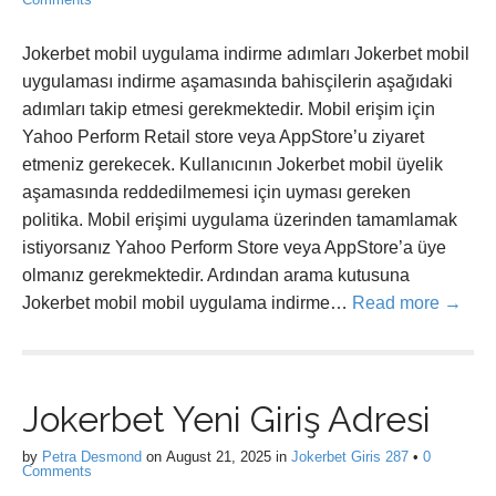
Jokerbet mobil uygulama indirme adımları Jokerbet mobil
uygulaması indirme aşamasında bahisçilerin aşağıdaki
adımları takip etmesi gerekmektedir. Mobil erişim için
Yahoo Perform Retail store veya AppStore’u ziyaret
etmeniz gerekecek. Kullanıcının Jokerbet mobil üyelik
aşamasında reddedilmemesi için uyması gereken
politika. Mobil erişimi uygulama üzerinden tamamlamak
istiyorsanız Yahoo Perform Store veya AppStore’a üye
olmanız gerekmektedir. Ardından arama kutusuna
Jokerbet mobil mobil uygulama indirme…
Read more →
Jokerbet Yeni Giriş Adresi
by
Petra Desmond
on
August 21, 2025
in
Jokerbet Giris 287
•
0
Comments