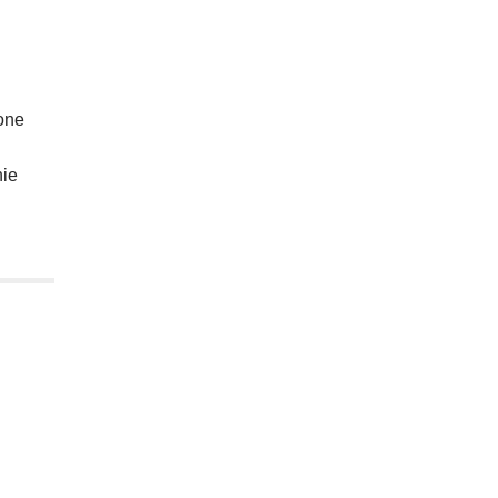
ione
nie