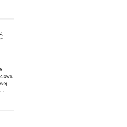
ć
e
ściowe.
iwej
do…