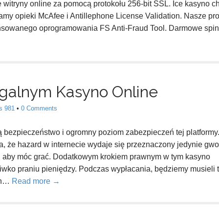
 witryny online za pomocą protokołu 256-bit SSL. Ice kasyno c
amy opieki McAfee i Antillephone License Validation. Nasze p
nsowanego oprogramowania FS Anti-Fraud Tool. Darmowe spi
egalnym Kasyno Online
s 981
•
0 Comments
ą bezpieczeństwo i ogromny poziom zabezpieczeń tej platformy
a, że hazard w internecie wydaje się przeznaczony jedynie gwo
ja, aby móc grać. Dodatkowym krokiem prawnym w tym kasyno
iwko praniu pieniędzy. Podczas wypłacania, będziemy musieli 
ych…
Read more →