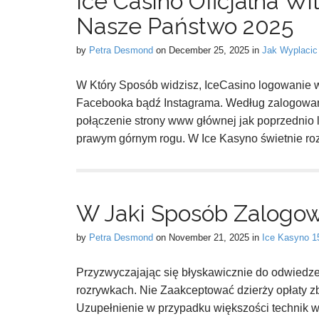
Ice Casino Oficjalna W
Nasze Państwo 2025
by
Petra Desmond
on
December 25, 2025
in
Jak Wyplacic
W Który Sposób widzisz, IceCasino logowanie wy
Facebooka bądź Instagrama. Według zalogowani
połączenie strony www głównej jak poprzednio
prawym górnym rogu. W Ice Kasyno świetnie ro
W Jaki Sposób Zalogow
by
Petra Desmond
on
November 21, 2025
in
Ice Kasyno 1
Przyzwyczajając się błyskawicznie do odwiedz
rozrywkach. Nie Zaakceptować dzierży opłaty z
Uzupełnienie w przypadku większości technik w