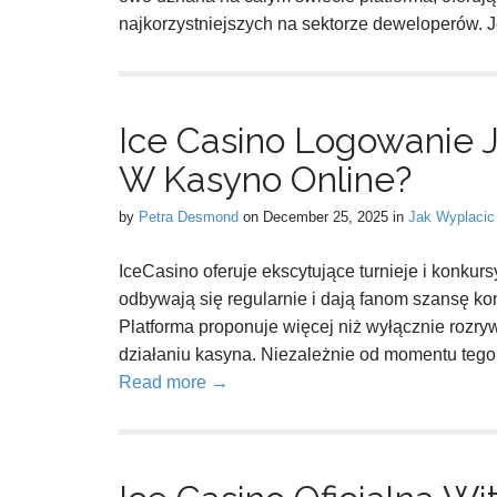
najkorzystniejszych na sektorze deweloperów. J
Ice Casino Logowanie
W Kasyno Online?
by
Petra Desmond
on
December 25, 2025
in
Jak Wyplacic
IceCasino oferuje ekscytujące turnieje i konkur
odbywają się regularnie i dają fanom szansę kon
Platforma proponuje więcej niż wyłącznie rozry
działaniu kasyna. Niezależnie od momentu tego,
Read more →