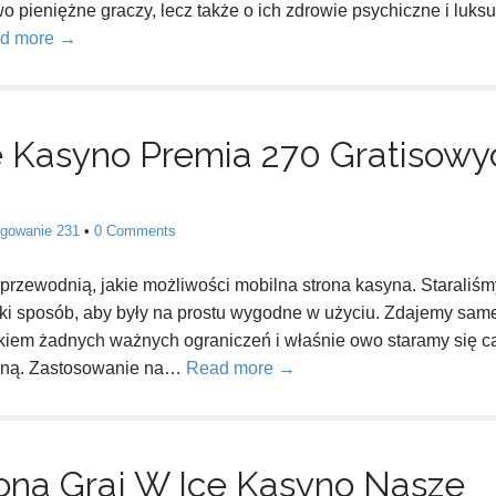
o pieniężne graczy, lecz także o ich zdrowie psychiczne i luksu
d more →
e Kasyno Premia 270 Gratisowy
ogowanie 231
•
0 Comments
 przewodnią, jakie możliwości mobilna strona kasyna. Staraliśm
aki sposób, aby były na prostu wygodne w użyciu. Zdajemy sa
akiem żadnych ważnych ograniczeń i właśnie owo staramy się c
bilną. Zastosowanie na…
Read more →
trona Graj W Ice Kasyno Nasze