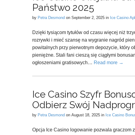
Państwo 2025
by
Petra Desmond
on
September 2, 2025
in
Ice Casino Ap
Dzięki tysiącom tytułów od czasu więcej niż tr
rozrywki i mieć szansę na wygranie nagród pie
powitalnych przy pierwotnym depozycie, który
pieniężne. Stali fani cieszą się ciągłymi bonu
ogłoszeniami gratisowych…
Read more →
Ice Casino Szyfr Bonus
Odbierz Swój Nadprog
by
Petra Desmond
on
August 18, 2025
in
Ice Casino Bonu
Opcja Ice Casino logowanie pozwala graczom z