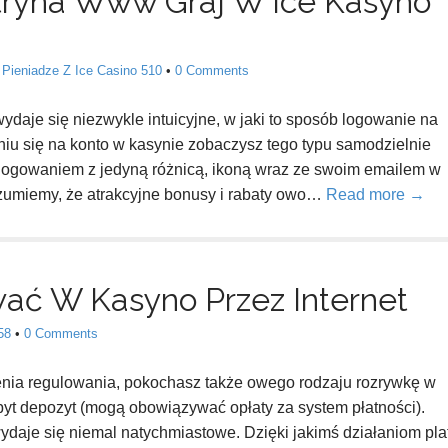
itryna Www Graj W Ice Kasyno
 Pieniadze Z Ice Casino 510
•
0 Comments
daje się niezwykle intuicyjne, w jaki to sposób logowanie na
u się na konto w kasynie zobaczysz tego typu samodzielnie
 logowaniem z jedyną różnicą, ikoną wraz ze swoim emailem w
zumiemy, że atrakcyjne bonusy i rabaty owo…
Read more →
ać W Kasyno Przez Internet
58
•
0 Comments
enia regulowania, pokochasz także owego rodzaju rozrywkę w
byt depozyt (mogą obowiązywać opłaty za system płatności).
ydaje się niemal natychmiastowe. Dzięki jakimś działaniom pla