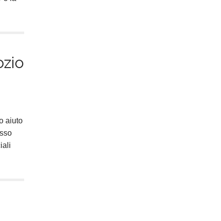
ozio
o aiuto
esso
iali