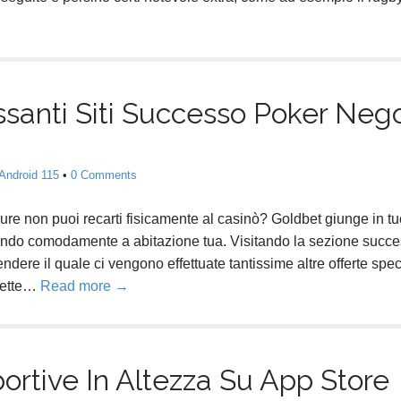
essanti Siti Successo Poker Neg
Android 115
•
0 Comments
re non puoi recarti fisicamente al casinò? Goldbet giunge in tu
restando comodamente a abitazione tua. Visitando la sezione succ
dere il quale ci vengono effettuate tantissime altre offerte spec
mette…
Read more →
rtive In Altezza Su App Store