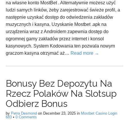
na własne konto MostBet . Alternatywnie możesz użyć
ludzi samych linków, żeby zarejestrować świeże profil, a
następnie uzyskać dostęp do odwiedzenia zakładów
muzycznych i kasyna. Uzyskanie Mostbet .apk na
urządzenia wraz z Androidem zapewnia dostęp do
ogromnej gamy zakładów przez internet i konsol
kasynowych. System Kodowania ten pozwala nowym
graczom kasyna otrzymać aż…
Read more →
Bonusy Bez Depozytu Na
Rzecz Polaków Na Slotsup
Odbierz Bonus
by
Petra Desmond
on
December 23, 2025
in
Mostbet Casino Login
683
•
0 Comments