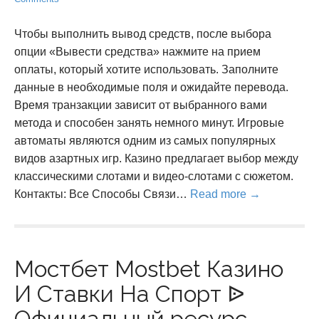
Чтобы выполнить вывод средств, после выбора
опции «Вывести средства» нажмите на прием
оплаты, который хотите использовать. Заполните
данные в необходимые поля и ожидайте перевода.
Время транзакции зависит от выбранного вами
метода и способен занять немного минут. Игровые
автоматы являются одним из самых популярных
видов азартных игр. Казино предлагает выбор между
классическими слотами и видео-слотами с сюжетом.
Контакты: Все Способы Связи…
Read more →
Мостбет Mostbet Казино
И Ставки На Спорт ᐉ
Официальный ресурс