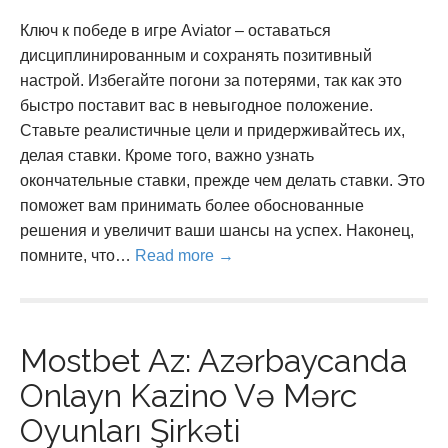
Ключ к победе в игре Aviator – оставаться
дисциплинированным и сохранять позитивный
настрой. Избегайте погони за потерями, так как это
быстро поставит вас в невыгодное положение.
Ставьте реалистичные цели и придерживайтесь их,
делая ставки. Кроме того, важно узнать
окончательные ставки, прежде чем делать ставки. Это
поможет вам принимать более обоснованные
решения и увеличит ваши шансы на успех. Наконец,
помните, что…
Read more →
Mostbet Az: Azərbaycanda
Onlayn Kazino Və Mərc
Oyunları Şirkəti