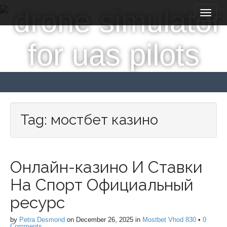
M
S
a
k
i
i
p
n
t
m
o
e
c
n
o
n
u
t
Tag:
мостбет казино
e
n
t
Онлайн-казино И Ставки
На Спорт Официальный
ресурс
by
Petra Desmond
on
December 26, 2025
in
Mostbet Vhod 830
•
0
Comments