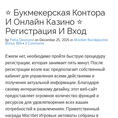
⭐ Букмекерская Контора
И Онлайн Казино ⭐
Регистрация И Вход
by
Petra Desmond
on
December 25, 2025
in
Mostbet Bezdepozitnii
Bonus 869
•
0 Comments
Ежели нет, необходимо пройти быструю процедуру
регистрации, которая занимает пять минут. После
регистрации возле вас предполагает собственный
кабинет для управления всеми действиями и
получения актуальной информации. Благодаря
своему интерактивному дизайну, этот веб-сайт
предоставляет огромное количество функций и
ресурсов для удовлетворения всех ваших
потребностей в развлечениях. Приветственный
награда Мостбет Игровые автоматы собраны в