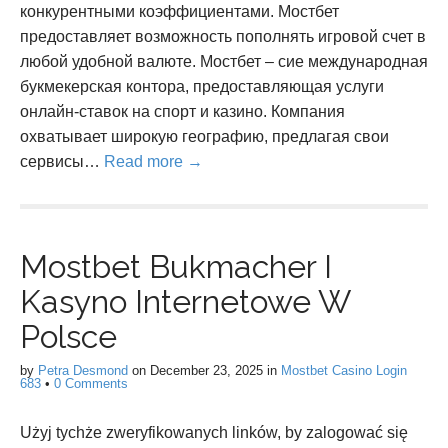
конкурентными коэффициентами. Мостбет
предоставляет возможность пополнять игровой счет в
любой удобной валюте. Мостбет – сие международная
букмекерская контора, предоставляющая услуги
онлайн-ставок на спорт и казино. Компания
охватывает широкую географию, предлагая свои
сервисы…
Read more →
Mostbet Bukmacher I
Kasyno Internetowe W
Polsce
by
Petra Desmond
on
December 23, 2025
in
Mostbet Casino Login
683
•
0 Comments
Użyj tychże zweryfikowanych linków, by zalogować się