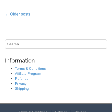
P
← Older posts
o
s
t
s
n
S
a
e
a
v
r
i
Information
c
g
h
Terms & Conditions
a
f
Affiliate Program
t
o
Refunds
i
r
Privacy
o
:
Shipping
n