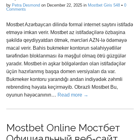
by
Petra Desmond
on
December 22, 2025
in
Mostbet Giris 548
•
0
Comments
Mostbet Azərbaycan dilində formal internet saytını istifadə
etməyə imkan verir. Mostbet az istifadəçilərə özbaşina
şəkildə qeydiyyatdan ötmək, mərcləri AZN-lə ödəməyə
macal verir. Bahis bukmeker kontorun səlahiyyətlilər
tərəfindən bloklanması ilə məşğul olmaq ötrü güzgülər
yaradır. Mostbet-in aşkar bölgələrdən olan istifadəçilər
üçün hazırlanmış başqa domen versiyaları da var.
Bukmeker kontoru yarandığı andan indiyədək zəhmli
rebrendinq həyata keçirməyib. Obrazli Mostbet Bu,
oyunun həyəcanının…
Read more →
Mostbet Online Мостбет
Официальный веб-сайт