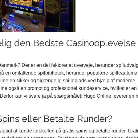
elig den Bedste Casinooplevelse 
nmark? Der er en del faktorer at overveje, herunder spiludvalg
å en omfattende spilbibliotek, herunder populære spilleautoma
line en sikker og tilgængelig spilleplads ved hjælp af moderne
ine også en prompt og professionel kundeservice, hvilket er en 
. Derfor kan vi svare ja på spørgsmålet: Hugo Online leverer en h
Spins eller Betalte Runder?
vigtigt at kende forskellen på gratis spins og betalte runder. Grat