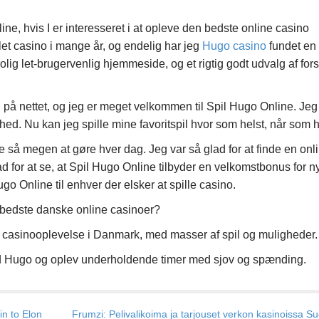
ne, hvis I er interesseret i at opleve den bedste online casino
let casino i mange år, og endelig har jeg
Hugo casino
fundet en
ig let-brugervenlig hjemmeside, og et rigtig godt udvalg af fors
l på nettet, og jeg er meget velkommen til Spil Hugo Online. Jeg
hed. Nu kan jeg spille mine favoritspil hvor som helst, når som h
e så megen at gøre hver dag. Jeg var så glad for at finde en onl
d for at se, at Spil Hugo Online tilbyder en velkomstbonus for n
o Online til enhver der elsker at spille casino.
 bedste danske online casinoer?
g casinooplevelse i Danmark, med masser af spil og muligheder.
d Hugo og oplev underholdende timer med sjov og spænding.
n to Elon
Frumzi: Pelivalikoima ja tarjouset verkon kasinoissa 