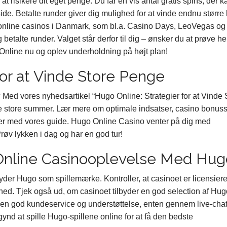
at risikere dit eget penge. Du får en vis antal gratis spins, der k
 side. Betalte runder giver dig mulighed for at vinde endnu større
online casinos i Danmark, som bl.a. Casino Days, LeoVegas og
betalte runder. Valget står derfor til dig – ønsker du at prøve he
go Online nu og oplev underholdning på højt plan!
for at Vinde Store Penge
o? Med vores nyhedsartikel “Hugo Online: Strategier for at Vinde 
de store summer. Lær mere om optimale indsatser, casino bonus
egier med vores guide. Hugo Online Casino venter på dig med
røv lykken i dag og har en god tur!
Online Casinooplevelse Med Hug
byder Hugo som spillemærke. Kontroller, at casinoet er licensiere
righed. Tjek også ud, om casinoet tilbyder en god selection af Hug
 en god kundeservice og understøttelse, enten gennem live-chat
egynd at spille Hugo-spillene online for at få den bedste