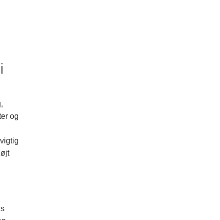
i
,
ter og
vigtig
øjt
is