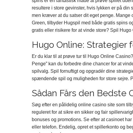
spins er en fantastisk måde at prøve spillet uden 
resultere i store gevinster, hvis lykken er på din
men kræver at du satser dit eget penge. Mange 
Green, tilbyder Hugspil med både gratis spins og 
gratis eller risikere for at vinde store? Spil Hu
Hugo Online: Strategier 
Er du klar til at prøve tur til Hugo Online Casin
Penge” kan du forbedre dine chancer for at vin
spilvalg. Spil fornuftigt og opgradér dine strat
spændende spil og muligheden for store sejre. P
Sådan Fårs den Bedste 
Søg efter en pålidelig online casino site som til
reguleret for at sikre en sikker og fair spillerva
bonuses og promotions. Se efter at casinoet har
eller telefon. Endelig, opret et spillerkonto og b