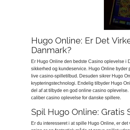
Hugo Online: Er Det Virk
Danmark?
Er Hugo Online den bedste Casino oplevelse i Da
sikkerhed og kundeservice. Hugo Online byder p
live casino-spilletilbud. Desuden sikrer Hugo On
krypteringstechnologi. Endelig tilbyder Hugo Onl
del af at tilbyde en god online casino oplevelse
caliber casino oplevelse for danske spillere.
Spil Hugo Online: Gratis 
Er du interesseret i at spille Hugo Online, er det 