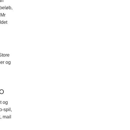
an
 beløb,
 Mr
ldet
Store
ser og
o
t og
o-spil,
, mail