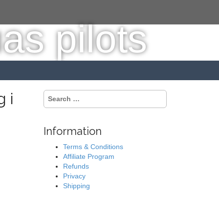
 i
S
e
a
r
Information
c
h
Terms & Conditions
f
Affiliate Program
o
Refunds
r
Privacy
:
Shipping