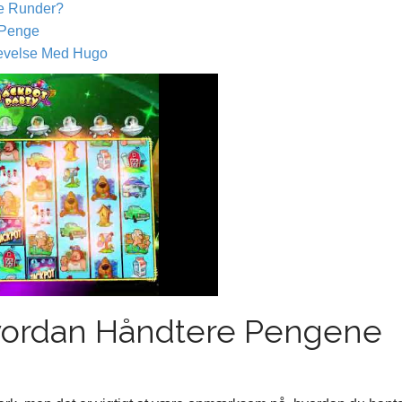
te Runder?
e Penge
levelse Med Hugo
Hvordan Håndtere Pengene