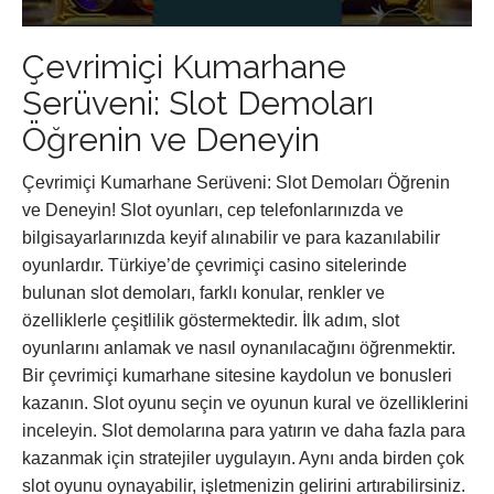
Çevrimiçi Kumarhane
Serüveni: Slot Demoları
Öğrenin ve Deneyin
Çevrimiçi Kumarhane Serüveni: Slot Demoları Öğrenin
ve Deneyin! Slot oyunları, cep telefonlarınızda ve
bilgisayarlarınızda keyif alınabilir ve para kazanılabilir
oyunlardır. Türkiye’de çevrimiçi casino sitelerinde
bulunan slot demoları, farklı konular, renkler ve
özelliklerle çeşitlilik göstermektedir. İlk adım, slot
oyunlarını anlamak ve nasıl oynanılacağını öğrenmektir.
Bir çevrimiçi kumarhane sitesine kaydolun ve bonusleri
kazanın. Slot oyunu seçin ve oyunun kural ve özelliklerini
inceleyin. Slot demolarına para yatırın ve daha fazla para
kazanmak için stratejiler uygulayın. Aynı anda birden çok
slot oyunu oynayabilir, işletmenizin gelirini artırabilirsiniz.