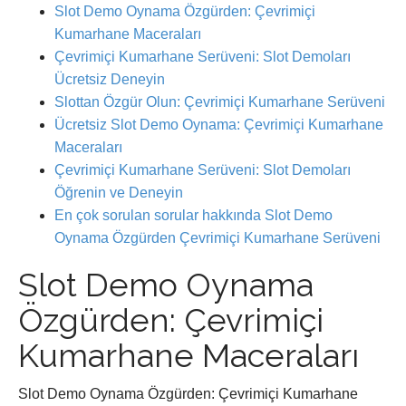
Slot Demo Oynama Özgürden: Çevrimiçi
Kumarhane Maceraları
Çevrimiçi Kumarhane Serüveni: Slot Demoları
Ücretsiz Deneyin
Slottan Özgür Olun: Çevrimiçi Kumarhane Serüveni
Ücretsiz Slot Demo Oynama: Çevrimiçi Kumarhane
Maceraları
Çevrimiçi Kumarhane Serüveni: Slot Demoları
Öğrenin ve Deneyin
En çok sorulan sorular hakkında Slot Demo
Oynama Özgürden Çevrimiçi Kumarhane Serüveni
Slot Demo Oynama
Özgürden: Çevrimiçi
Kumarhane Maceraları
Slot Demo Oynama Özgürden: Çevrimiçi Kumarhane