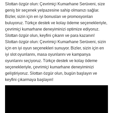
Slottan özgür olun: Çevrimiçi Kumarhane Serüveni, size
geniş bir seçenek yelpazesine sahip olmanızı sağlar.
Bizler, sizin için en iyi bonusları ve promosyonları
buluyoruz. Türkçe destek ve kolay ödeme seçenekleriyle,
çevrimiçi kumarhane deneyiminizi optimize ediyoruz.
Slottan özgür olun, keyfini çıkarın ve para kazanın!
Slottan özgür olun: Çevrimiçi Kumarhane Serüveni, sizin
için en iyi oyun seçenekleri sunuyor. Bizler, sizin için en
iyi slot oyunlarını, masa oyunlarını ve kampanya
oyunlarını seçiyoruz. Türkçe destek ve kolay ödeme
seçenekleriyle, çevrimiçi kumarhane deneyiminizi
geliştiriyoruz. Slottan özgür olun, bugün başlayın ve
keyfini çıkarmaya başlayın!