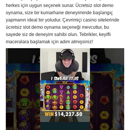
herkes için uygun seçenek sunar. Ücretsiz slot demo
oynama, size bir kumarhane deneyiminde başlangıç
yapmanın ideal bir yoludur. Çevrimiçi casino sitelerinde
ücretsiz slot demo oynama seçeneği mevcuttur, bu
sayede siz de deneyim sahibi olun. Tebrikler, keyifli
maceralara başlamak için adım atmışsiniz!