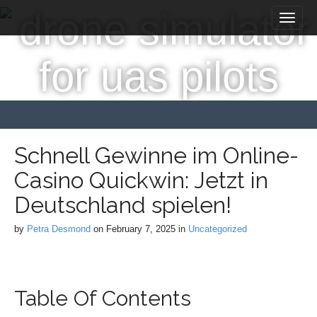
M
S
a
k
i
i
p
n
t
m
o
e
c
n
o
n
u
t
Schnell Gewinne im Online-
e
Casino Quickwin: Jetzt in
n
t
Deutschland spielen!
by
Petra Desmond
on
February 7, 2025
in
Uncategorized
Table Of Contents