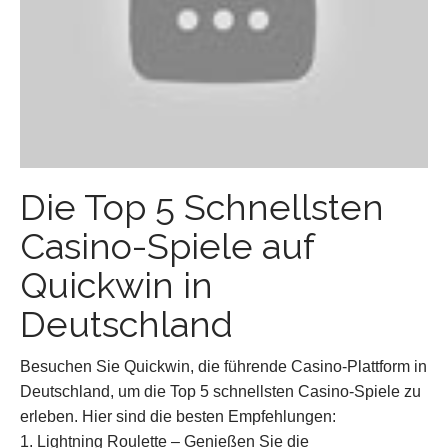
Die Top 5 Schnellsten
Casino-Spiele auf
Quickwin in
Deutschland
Besuchen Sie Quickwin, die führende Casino-Plattform in
Deutschland, um die Top 5 schnellsten Casino-Spiele zu
erleben. Hier sind die besten Empfehlungen:
1. Lightning Roulette – Genießen Sie die