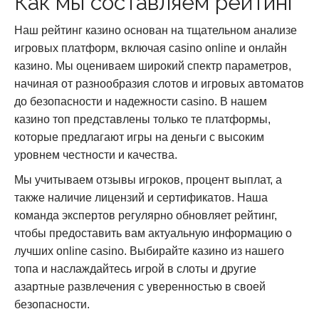
Как мы составляем рейтинг
Наш рейтинг казино основан на тщательном анализе
игровых платформ, включая casino online и онлайн
казино. Мы оцениваем широкий спектр параметров,
начиная от разнообразия слотов и игровых автоматов
до безопасности и надежности casino. В нашем
казино топ представлены только те платформы,
которые предлагают игры на деньги с высоким
уровнем честности и качества.
Мы учитываем отзывы игроков, процент выплат, а
также наличие лицензий и сертификатов. Наша
команда экспертов регулярно обновляет рейтинг,
чтобы предоставить вам актуальную информацию о
лучших online casino. Выбирайте казино из нашего
топа и наслаждайтесь игрой в слоты и другие
азартные развлечения с уверенностью в своей
безопасности.