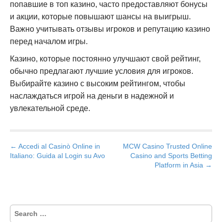
попавшие в топ казино, часто предоставляют бонусы
и акции, которые повышают шансы на выигрыш.
Важно учитывать отзывы игроков и репутацию казино
перед началом игры.
Казино, которые постоянно улучшают свой рейтинг,
обычно предлагают лучшие условия для игроков.
Выбирайте казино с высоким рейтингом, чтобы
наслаждаться игрой на деньги в надежной и
увлекательной среде.
P
← Accedi al Casinò Online in
MCW Casino Trusted Online
Italiano: Guida al Login su Avo
Casino and Sports Betting
o
Platform in Asia →
s
t
n
a
S
e