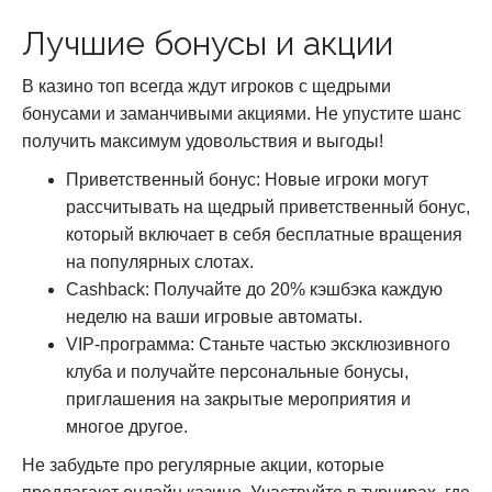
Лучшие бонусы и акции
В казино топ всегда ждут игроков с щедрыми
бонусами и заманчивыми акциями. Не упустите шанс
получить максимум удовольствия и выгоды!
Приветственный бонус: Новые игроки могут
рассчитывать на щедрый приветственный бонус,
который включает в себя бесплатные вращения
на популярных слотах.
Cashback: Получайте до 20% кэшбэка каждую
неделю на ваши игровые автоматы.
VIP-программа: Станьте частью эксклюзивного
клуба и получайте персональные бонусы,
приглашения на закрытые мероприятия и
многое другое.
Не забудьте про регулярные акции, которые