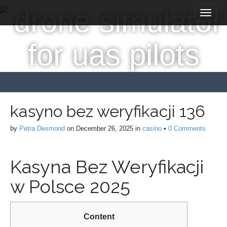
M
S
a
k
i
i
p
n
t
m
o
e
c
n
o
n
u
t
kasyno bez weryfikacji 136
e
n
by
Petra Desmond
on
December 26, 2025
in
casino
•
0 Comments
t
Kasyna Bez Weryfikacji
w Polsce 2025
Content