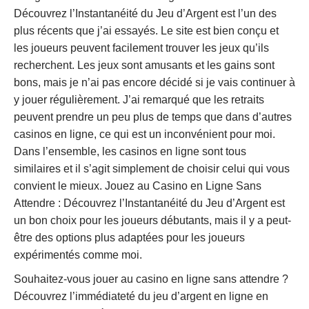
Découvrez l’Instantanéité du Jeu d’Argent est l’un des
plus récents que j’ai essayés. Le site est bien conçu et
les joueurs peuvent facilement trouver les jeux qu’ils
recherchent. Les jeux sont amusants et les gains sont
bons, mais je n’ai pas encore décidé si je vais continuer à
y jouer régulièrement. J’ai remarqué que les retraits
peuvent prendre un peu plus de temps que dans d’autres
casinos en ligne, ce qui est un inconvénient pour moi.
Dans l’ensemble, les casinos en ligne sont tous
similaires et il s’agit simplement de choisir celui qui vous
convient le mieux. Jouez au Casino en Ligne Sans
Attendre : Découvrez l’Instantanéité du Jeu d’Argent est
un bon choix pour les joueurs débutants, mais il y a peut-
être des options plus adaptées pour les joueurs
expérimentés comme moi.
Souhaitez-vous jouer au casino en ligne sans attendre ?
Découvrez l’immédiateté du jeu d’argent en ligne en