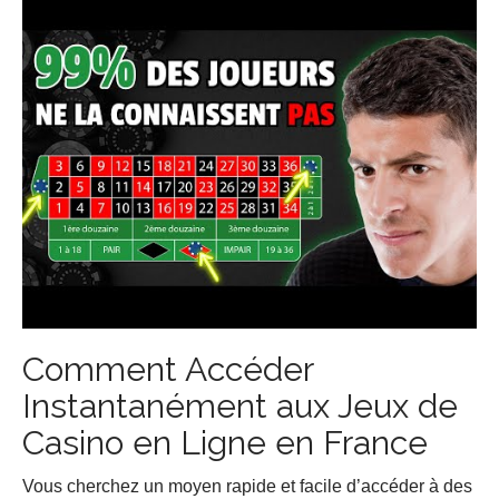
Comment Accéder
Instantanément aux Jeux de
Casino en Ligne en France
Vous cherchez un moyen rapide et facile d’accéder à des