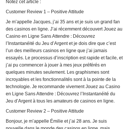
Notez cet article :
Customer Review 1 – Positive Attitude
Je m’appelle Jacques, j’ai 35 ans et je suis un grand fan
des casinos en ligne. J’ai récemment découvert Jouez au
Casino en Ligne Sans Attendre : Découvrez
l’Instantanéité du Jeu d’Argent et je dois dire que c’est
l’un des meilleurs casinos en ligne que j’ai jamais
essayés. Le processus d’inscription est rapide et facile, et
j’ai pu commencer à jouer à mes jeux préférés en
quelques minutes seulement. Les graphismes sont
incroyables et les fonctionnalités sont à la pointe de la
technologie. Je recommande vivement Jouez au Casino
en Ligne Sans Attendre : Découvrez l’Instantanéité du
Jeu d’Argent à tous les amateurs de casinos en ligne.
Customer Review 2 – Positive Attitude
Bonjour, je m’appelle Émilie et j’ai 28 ans. Je suis
nouvelle dans le monde des casinos en ligne, mais