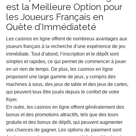
est la Meilleure Option pour
les Joueurs Français en
Quête d’Immédiateté
Les casinos en ligne offrent de nombreux avantages aux
joueurs français à la recherche d’une expérience de jeu
immédiate. Tout d’abord, l’inscription et le dépôt sont
simples et rapides, ce qui permet de commencer à jouer
en un rien de temps. De plus, les casinos en ligne
proposent une large gamme de jeux, y compris des
machines à sous, des jeux de table et des jeux de cartes,
qui peuvent tous être joués depuis le confort de votre
foyer.
En outre, les casinos en ligne offrent généralement des
bonus et des promotions attractifs, tels que des tours
gratuits et des bonus de dépôt, qui peuvent augmenter
vos chances de gagner. Les options de paiement sont