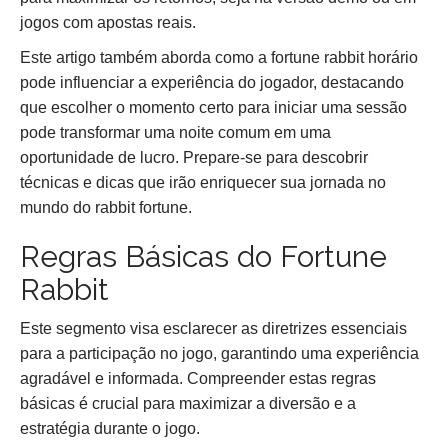
jogos com apostas reais.
Este artigo também aborda como a fortune rabbit horário
pode influenciar a experiência do jogador, destacando
que escolher o momento certo para iniciar uma sessão
pode transformar uma noite comum em uma
oportunidade de lucro. Prepare-se para descobrir
técnicas e dicas que irão enriquecer sua jornada no
mundo do rabbit fortune.
Regras Básicas do Fortune
Rabbit
Este segmento visa esclarecer as diretrizes essenciais
para a participação no jogo, garantindo uma experiência
agradável e informada. Compreender estas regras
básicas é crucial para maximizar a diversão e a
estratégia durante o jogo.