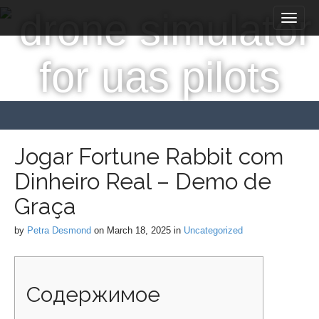
M
S
a
k
i
i
p
n
t
m
o
e
c
n
o
n
u
t
Jogar Fortune Rabbit com
e
Dinheiro Real – Demo de
n
t
Graça
by
Petra Desmond
on
March 18, 2025
in
Uncategorized
Содержимое