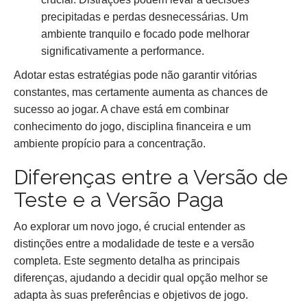
precipitadas e perdas desnecessárias. Um
ambiente tranquilo e focado pode melhorar
significativamente a performance.
Adotar estas estratégias pode não garantir vitórias
constantes, mas certamente aumenta as chances de
sucesso ao jogar. A chave está em combinar
conhecimento do jogo, disciplina financeira e um
ambiente propício para a concentração.
Diferenças entre a Versão de
Teste e a Versão Paga
Ao explorar um novo jogo, é crucial entender as
distinções entre a modalidade de teste e a versão
completa. Este segmento detalha as principais
diferenças, ajudando a decidir qual opção melhor se
adapta às suas preferências e objetivos de jogo.