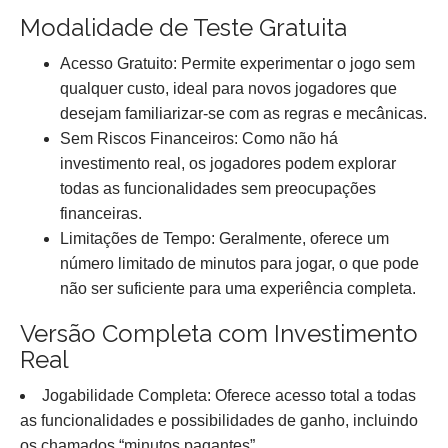
Modalidade de Teste Gratuita
Acesso Gratuito: Permite experimentar o jogo sem
qualquer custo, ideal para novos jogadores que
desejam familiarizar-se com as regras e mecânicas.
Sem Riscos Financeiros: Como não há
investimento real, os jogadores podem explorar
todas as funcionalidades sem preocupações
financeiras.
Limitações de Tempo: Geralmente, oferece um
número limitado de minutos para jogar, o que pode
não ser suficiente para uma experiência completa.
Versão Completa com Investimento
Real
Jogabilidade Completa: Oferece acesso total a todas
as funcionalidades e possibilidades de ganho, incluindo
os chamados “minutos pagantes”.