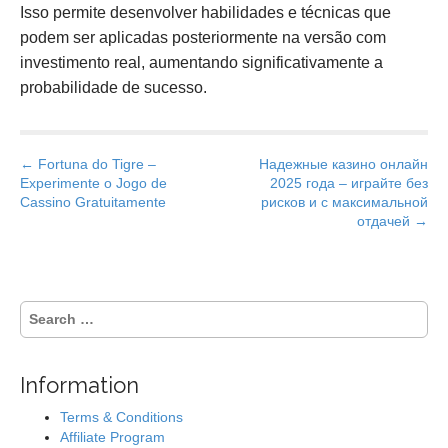
Isso permite desenvolver habilidades e técnicas que
podem ser aplicadas posteriormente na versão com
investimento real, aumentando significativamente a
probabilidade de sucesso.
P
← Fortuna do Tigre –
Надежные казино онлайн
Experimente o Jogo de
2025 года – играйте без
o
Cassino Gratuitamente
рисков и с максимальной
s
отдачей →
t
n
a
S
v
e
i
a
g
r
Information
c
a
h
Terms & Conditions
t
f
Affiliate Program