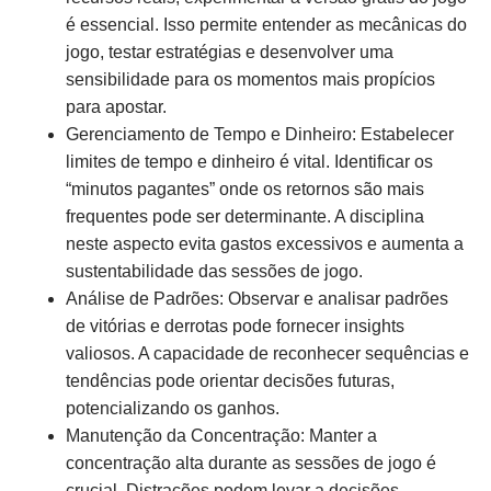
é essencial. Isso permite entender as mecânicas do
jogo, testar estratégias e desenvolver uma
sensibilidade para os momentos mais propícios
para apostar.
Gerenciamento de Tempo e Dinheiro: Estabelecer
limites de tempo e dinheiro é vital. Identificar os
“minutos pagantes” onde os retornos são mais
frequentes pode ser determinante. A disciplina
neste aspecto evita gastos excessivos e aumenta a
sustentabilidade das sessões de jogo.
Análise de Padrões: Observar e analisar padrões
de vitórias e derrotas pode fornecer insights
valiosos. A capacidade de reconhecer sequências e
tendências pode orientar decisões futuras,
potencializando os ganhos.
Manutenção da Concentração: Manter a
concentração alta durante as sessões de jogo é
crucial. Distrações podem levar a decisões