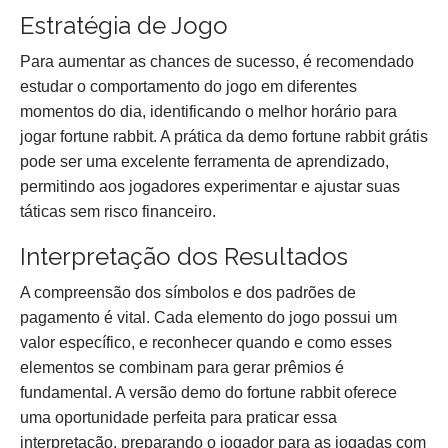
Estratégia de Jogo
Para aumentar as chances de sucesso, é recomendado
estudar o comportamento do jogo em diferentes
momentos do dia, identificando o melhor horário para
jogar fortune rabbit. A prática da demo fortune rabbit grátis
pode ser uma excelente ferramenta de aprendizado,
permitindo aos jogadores experimentar e ajustar suas
táticas sem risco financeiro.
Interpretação dos Resultados
A compreensão dos símbolos e dos padrões de
pagamento é vital. Cada elemento do jogo possui um
valor específico, e reconhecer quando e como esses
elementos se combinam para gerar prêmios é
fundamental. A versão demo do fortune rabbit oferece
uma oportunidade perfeita para praticar essa
interpretação, preparando o jogador para as jogadas com