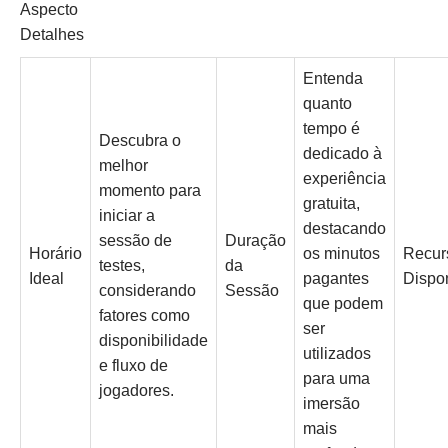
Aspecto
Detalhes
Entenda
quanto
tempo é
Descubra o
dedicado à
melhor
experiência
momento para
gratuita,
iniciar a
destacando
sessão de
Duração
Horário
os minutos
Recur
testes,
da
Ideal
pagantes
Dispo
considerando
Sessão
que podem
fatores como
ser
disponibilidade
utilizados
e fluxo de
para uma
jogadores.
imersão
mais