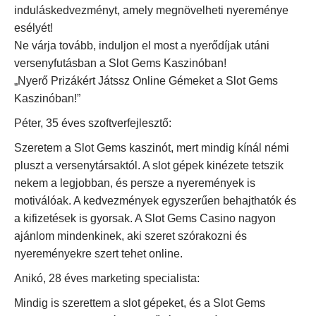
induláskedvezményt, amely megnövelheti nyereménye
esélyét!
Ne várja tovább, induljon el most a nyerődíjak utáni
versenyfutásban a Slot Gems Kaszinóban!
„Nyerő Prizákért Játssz Online Gémeket a Slot Gems
Kaszinóban!”
Péter, 35 éves szoftverfejlesztő:
Szeretem a Slot Gems kaszinót, mert mindig kínál némi
pluszt a versenytársaktól. A slot gépek kinézete tetszik
nekem a legjobban, és persze a nyeremények is
motiválóak. A kedvezmények egyszerűen behajthatók és
a kifizetések is gyorsak. A Slot Gems Casino nagyon
ajánlom mindenkinek, aki szeret szórakozni és
nyereményekre szert tehet online.
Anikó, 28 éves marketing specialista:
Mindig is szerettem a slot gépeket, és a Slot Gems