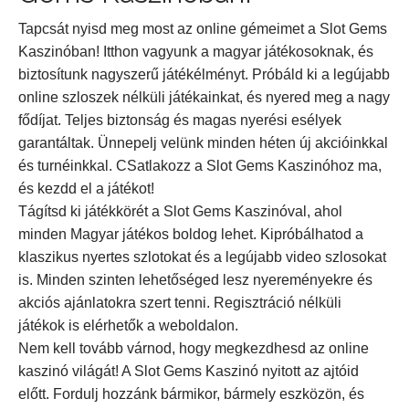
Tapcsát nyisd meg most az online gémeimet a Slot Gems
Kaszinóban! Itthon vagyunk a magyar játékosoknak, és
biztosítunk nagyszerű játékélményt. Próbáld ki a legújabb
online szloszek nélküli játékainkat, és nyered meg a nagy
fődíjat. Teljes biztonság és magas nyerési esélyek
garantáltak. Ünnepelj velünk minden héten új akcióinkkal
és turnéinkkal. CSatlakozz a Slot Gems Kaszinóhoz ma,
és kezdd el a játékot!
Tágítsd ki játékkörét a Slot Gems Kaszinóval, ahol
minden Magyar játékos boldog lehet. Kipróbálhatod a
klaszikus nyertes szlotokat és a legújabb video szlosokat
is. Minden szinten lehetőséged lesz nyereményekre és
akciós ajánlatokra szert tenni. Regisztráció nélküli
játékok is elérhetők a weboldalon.
Nem kell tovább várnod, hogy megkezdhesd az online
kaszinó világát! A Slot Gems Kaszinó nyitott az ajtóid
előtt. Fordulj hozzánk bármikor, bármely eszközön, és