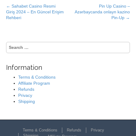
P
← Sahabet Casino Resmi
Pin Up Casino –
Giriş 2024 – En Güncel Erişim
Azərbaycanda onlayn kazino
o
Rehberi
Pin-Up →
s
t
n
a
S
e
v
a
i
r
Information
g
c
h
a
Terms & Conditions
f
Affiliate Program
t
o
Refunds
i
r
Privacy
:
o
Shipping
n
Terms & Conditions
Refunds
Privacy
Shipping