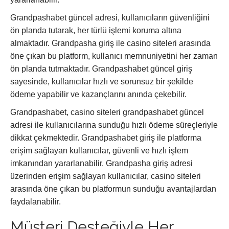
Grandpashabet güncel adresi, kullanıcıların güvenliğini
ön planda tutarak, her türlü işlemi koruma altına
almaktadır. Grandpasha giriş ile casino siteleri arasında
öne çıkan bu platform, kullanıcı memnuniyetini her zaman
ön planda tutmaktadır. Grandpashabet güncel giriş
sayesinde, kullanıcılar hızlı ve sorunsuz bir şekilde
ödeme yapabilir ve kazançlarını anında çekebilir.
Grandpashabet, casino siteleri grandpashabet güncel
adresi ile kullanıcılarına sunduğu hızlı ödeme süreçleriyle
dikkat çekmektedir. Grandpashabet giriş ile platforma
erişim sağlayan kullanıcılar, güvenli ve hızlı işlem
imkanından yararlanabilir. Grandpasha giriş adresi
üzerinden erişim sağlayan kullanıcılar, casino siteleri
arasında öne çıkan bu platformun sunduğu avantajlardan
faydalanabilir.
Müşteri Desteğiyle Her