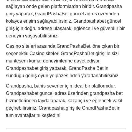
sağlayan önde gelen platformlardan biridir. Grandpasha
giriş yaparak, GrandPashaBet güncel adres üzerinden
kolayca erişim sağlayabilirsiniz. Grandpashabet güncel
giriş için doğru adrese ulaşarak, eğlenceli ve güvenilir bir
deneyim yaşayabilirsiniz.
Casino siteleri arasında GrandPashaBet, öne çıkan bir
seçenektir. Casino siteleri GrandPashaBet giriş ile sizi
muhteşem kumar deneyimlerine davet ediyor.
Grandpashabet giriş yaparak, GrandPasha Bet’in
sunduğu geniş oyun yelpazesinden yararlanabilirsiniz.
Grandpasha, bahis severler için ideal bir platformdur.
Grandpashabet güncel adres üzerinden grandpasha bet
hizmetlerinden faydalanarak, kazançlı ve eğlenceli vakit
geçirebilirsiniz. Grandpasha giriş ile GrandPashaBet’in
tüm avantajlarını keşfedin!