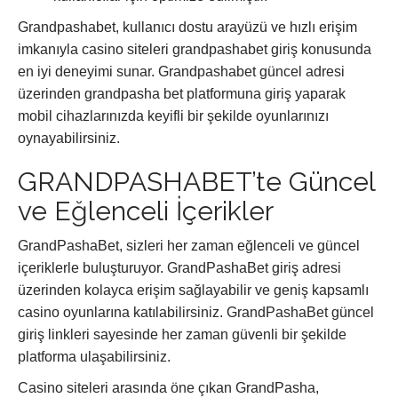
Grandpashabet, kullanıcı dostu arayüzü ve hızlı erişim
imkanıyla casino siteleri grandpashabet giriş konusunda
en iyi deneyimi sunar. Grandpashabet güncel adresi
üzerinden grandpasha bet platformuna giriş yaparak
mobil cihazlarınızda keyifli bir şekilde oyunlarınızı
oynayabilirsiniz.
GRANDPASHABET’te Güncel
ve Eğlenceli İçerikler
GrandPashaBet, sizleri her zaman eğlenceli ve güncel
içeriklerle buluşturuyor. GrandPashaBet giriş adresi
üzerinden kolayca erişim sağlayabilir ve geniş kapsamlı
casino oyunlarına katılabilirsiniz. GrandPashaBet güncel
giriş linkleri sayesinde her zaman güvenli bir şekilde
platforma ulaşabilirsiniz.
Casino siteleri arasında öne çıkan GrandPasha,