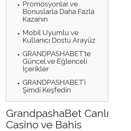
Promosyonlar ve
Bonuslarla Daha Fazla
Kazanın
Mobil Uyumlu ve
Kullanıcı Dostu Arayüz
GRANDPASHABET’te
Güncel ve Eğlenceli
İçerikler
GRANDPASHABET’i
Şimdi Keşfedin
GrandpashaBet Canlı
Casino ve Bahis