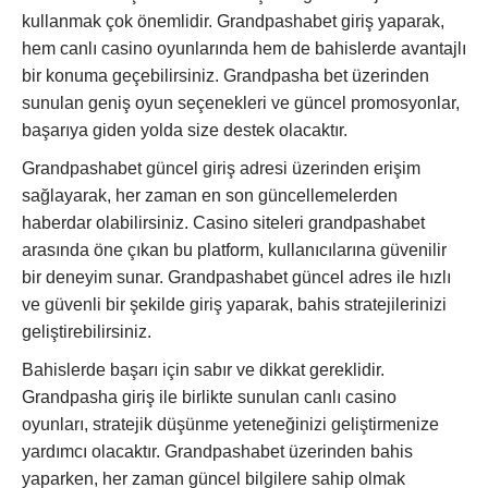
kullanmak çok önemlidir. Grandpashabet giriş yaparak,
hem canlı casino oyunlarında hem de bahislerde avantajlı
bir konuma geçebilirsiniz. Grandpasha bet üzerinden
sunulan geniş oyun seçenekleri ve güncel promosyonlar,
başarıya giden yolda size destek olacaktır.
Grandpashabet güncel giriş adresi üzerinden erişim
sağlayarak, her zaman en son güncellemelerden
haberdar olabilirsiniz. Casino siteleri grandpashabet
arasında öne çıkan bu platform, kullanıcılarına güvenilir
bir deneyim sunar. Grandpashabet güncel adres ile hızlı
ve güvenli bir şekilde giriş yaparak, bahis stratejilerinizi
geliştirebilirsiniz.
Bahislerde başarı için sabır ve dikkat gereklidir.
Grandpasha giriş ile birlikte sunulan canlı casino
oyunları, stratejik düşünme yeteneğinizi geliştirmenize
yardımcı olacaktır. Grandpashabet üzerinden bahis
yaparken, her zaman güncel bilgilere sahip olmak