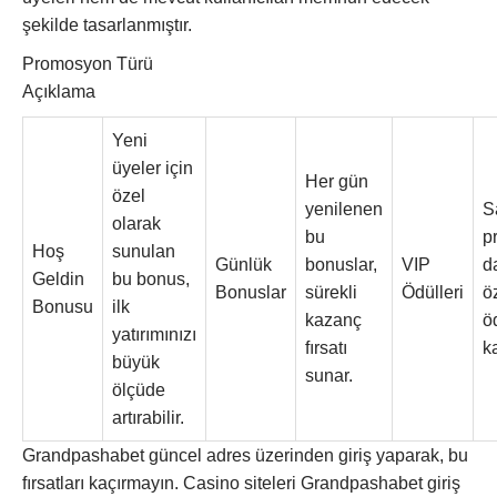
şekilde tasarlanmıştır.
Promosyon Türü
Açıklama
Yeni
üyeler için
Her gün
özel
yenilenen
S
olarak
bu
p
Hoş
sunulan
Günlük
bonuslar,
VIP
d
Geldin
bu bonus,
Bonuslar
sürekli
Ödülleri
ö
Bonusu
ilk
kazanç
ö
yatırımınızı
fırsatı
k
büyük
sunar.
ölçüde
artırabilir.
Grandpashabet güncel adres üzerinden giriş yaparak, bu
fırsatları kaçırmayın. Casino siteleri Grandpashabet giriş