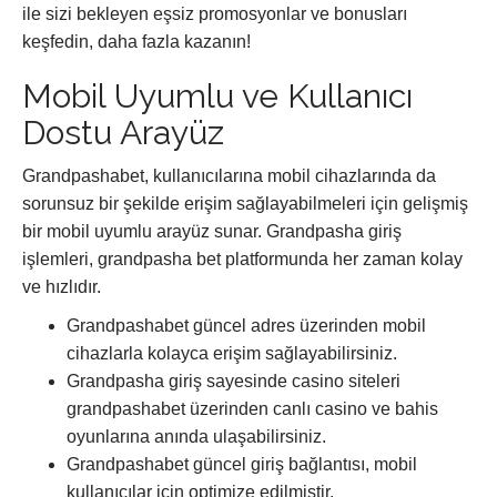
ile sizi bekleyen eşsiz promosyonlar ve bonusları
keşfedin, daha fazla kazanın!
Mobil Uyumlu ve Kullanıcı
Dostu Arayüz
Grandpashabet, kullanıcılarına mobil cihazlarında da
sorunsuz bir şekilde erişim sağlayabilmeleri için gelişmiş
bir mobil uyumlu arayüz sunar. Grandpasha giriş
işlemleri, grandpasha bet platformunda her zaman kolay
ve hızlıdır.
Grandpashabet güncel adres üzerinden mobil
cihazlarla kolayca erişim sağlayabilirsiniz.
Grandpasha giriş sayesinde casino siteleri
grandpashabet üzerinden canlı casino ve bahis
oyunlarına anında ulaşabilirsiniz.
Grandpashabet güncel giriş bağlantısı, mobil
kullanıcılar için optimize edilmiştir.