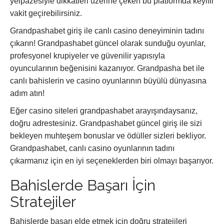
yelpazesiyle dikkatleri üzerine çeken bu platformda keyifli
vakit geçirebilirsiniz.
Grandpashabet giriş ile canlı casino deneyiminin tadını
çıkarın! Grandpashabet güncel olarak sunduğu oyunlar,
profesyonel krupiyeler ve güvenilir yapısıyla
oyuncularının beğenisini kazanıyor. Grandpasha bet ile
canlı bahislerin ve casino oyunlarının büyülü dünyasına
adım atın!
Eğer casino siteleri grandpashabet arayışındaysanız,
doğru adrestesiniz. Grandpashabet güncel giriş ile sizi
bekleyen muhteşem bonuslar ve ödüller sizleri bekliyor.
Grandpashabet, canlı casino oyunlarının tadını
çıkarmanız için en iyi seçeneklerden biri olmayı başarıyor.
Bahislerde Başarı İçin
Stratejiler
Bahislerde başarı elde etmek için doğru stratejileri