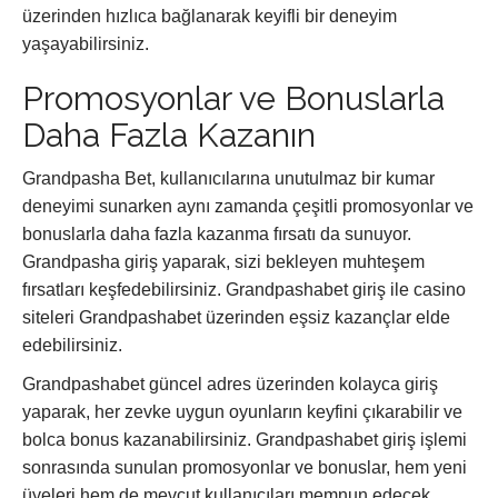
üzerinden hızlıca bağlanarak keyifli bir deneyim
yaşayabilirsiniz.
Promosyonlar ve Bonuslarla
Daha Fazla Kazanın
Grandpasha Bet, kullanıcılarına unutulmaz bir kumar
deneyimi sunarken aynı zamanda çeşitli promosyonlar ve
bonuslarla daha fazla kazanma fırsatı da sunuyor.
Grandpasha giriş yaparak, sizi bekleyen muhteşem
fırsatları keşfedebilirsiniz. Grandpashabet giriş ile casino
siteleri Grandpashabet üzerinden eşsiz kazançlar elde
edebilirsiniz.
Grandpashabet güncel adres üzerinden kolayca giriş
yaparak, her zevke uygun oyunların keyfini çıkarabilir ve
bolca bonus kazanabilirsiniz. Grandpashabet giriş işlemi
sonrasında sunulan promosyonlar ve bonuslar, hem yeni
üyeleri hem de mevcut kullanıcıları memnun edecek