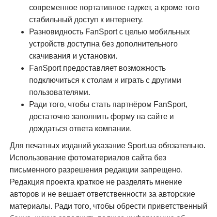
современное портативное гаджет, а кроме того
стабильный доступ к интернету.
Разновидность FanSport с целью мобильных
устройств доступна без дополнительного
скачивания и установки.
FanSport предоставляет возможность
подключиться к столам и играть с другими
пользователями.
Ради того, чтобы стать партнёром FanSport,
достаточно заполнить форму на сайте и
дождаться ответа компании.
Для печатных изданий указание Sport.ua обязательно.
Использование фотоматериалов сайта без
письменного разрешения редакции запрещено.
Редакция проекта краткое не разделять мнение
авторов и не вешает ответственности за авторские
материалы. Ради того, чтобы обрести приветственный