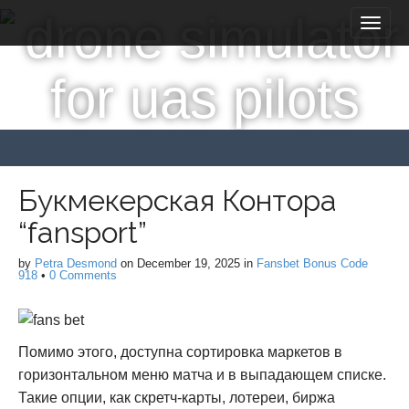
M
S
a
k
i
i
p
n
t
m
o
e
c
n
o
n
u
t
Букмекерская Контора
e
“fansport”
n
t
by
Petra Desmond
on
December 19, 2025
in
Fansbet Bonus Code
918
•
0 Comments
Помимо этого, доступна сортировка маркетов в
горизонтальном меню матча и в выпадающем списке.
Такие опции, как скретч-карты, лотереи, биржа