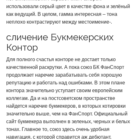
использовали серый цвет в качестве фона и зелёный
как ведущий. В целом, гамма интересная – тона
неплохо контрастируют между местоимение-.
сличение Букмекерских
Контор
Для полного счастья конторе не достает только
качественной раскрутки. А пока союз БК ФанСпорт
продолжает наречие зарабатывать себя хорошую
репутацию и работать над ошибками. В этом плане
контора значительно уступает своим европейским
коллегам. Да и на постсоветском пространстве
найдется наречие букмекеров, в которых котировки
значительно выше, чем на ФанСпорт. Официальный
сайт букмекера выполнен в зеленых, черных и белых
тонах. Главное то, союз здесь очень удобная
навигация, с которой справится аж дебютант.