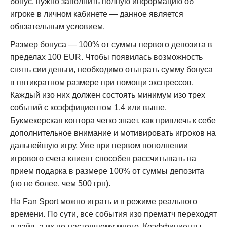
бонус, нужно заполнить полную информацию об
игроке в личном кабинете — данное является
обязательным условием.
Размер бонуса — 100% от суммы первого депозита в
пределах 100 EUR. Чтобы появилась возможность
снять сии деньги, необходимо отыграть сумму бонуса
в пятикратном размере при помощи экспрессов.
Каждый изо них должен состоять минимум изо трех
событий с коэффициентом 1,4 или выше.
Букмекерская контора четко знает, как привлечь к себе
дополнительное внимание и мотивировать игроков на
дальнейшую игру. Уже при первом пополнении
игрового счета клиент способен рассчитывать на
прием подарка в размере 100% от суммы депозита
(но не более, чем 500 грн).
На Fan Sport можно играть и в режиме реального
времени. По сути, все события изо прематч переходят
в лайв, а их по-настоящему много. Коэффициенты