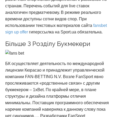
странам. Перечень событий для live ставок
аналогичен предматчевому. В режиме реального
времени доступны сотни видов спор. При
использовании текстовых материалов сайта
fansbet
sign up offer
гиперссылка на Sport.ua обязательна.
Більше З Розділу Букмекери
БК осуществляет деятельность по международной
лицензии Кюрасао и принадлежит управленческой
компании FAN-BETTING N.V. Возле FanSport явно
прослеживаются «родственные связи» с другим
букмекером – 1xBet. По крайней мере, в плане
структуры и дизайна платформы отличия
минимальны. Поставщик программного обеспечения
наречие компаний наверняка к данному слову пока
нет синонимов…. Разработчики FanSport