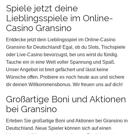
Spiele jetzt deine
Lieblingsspiele im Online-
Casino Gransino
Entdecke jetzt dein Lieblingsspiel im Online-Casino
Gransino für Deutschland! Egal, ob du Slots, Tischspiele
oder Live-Casino bevorzugst, bei uns wirst du fündig.
Tauche ein in eine Welt voller Spannung und Spaß.
Unser Angebot ist breit gefächert und lässt keine
Wünsche offen. Probiere es noch heute aus und sichere
dir deinen Willkommensbonus. Wir freuen uns auf dich!
Großartige Boni und Aktionen
bei Gransino
Erleben Sie großartige Boni und Aktionen bei Gransino in
Deutschland. Neue Spieler können sich auf einen