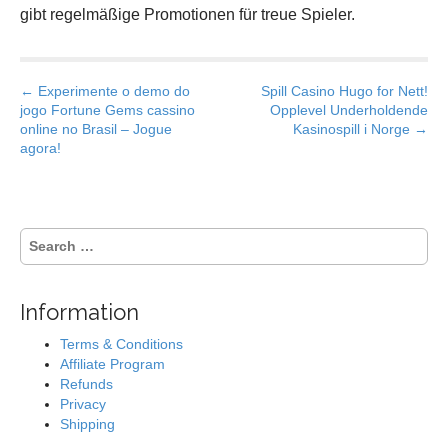
gibt regelmäßige Promotionen für treue Spieler.
P
← Experimente o demo do
Spill Casino Hugo for Nett!
jogo Fortune Gems cassino
Opplevel Underholdende
o
online no Brasil – Jogue
Kasinospill i Norge →
s
agora!
t
n
a
S
v
e
i
a
g
r
Information
c
a
h
Terms & Conditions
t
f
Affiliate Program
i
o
Refunds
r
o
Privacy
:
Shipping
n