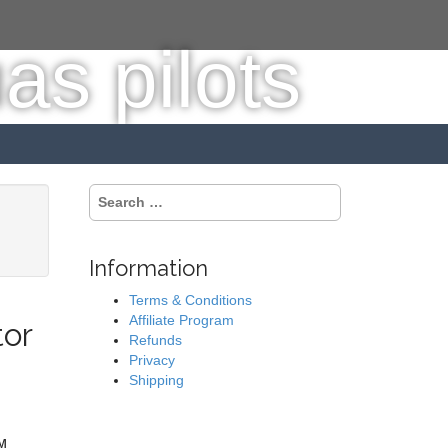
S
e
a
r
Information
c
h
Terms & Conditions
f
Affiliate Program
tor
o
Refunds
r
Privacy
:
Shipping
м