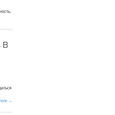
ность,
 В
даться
more →