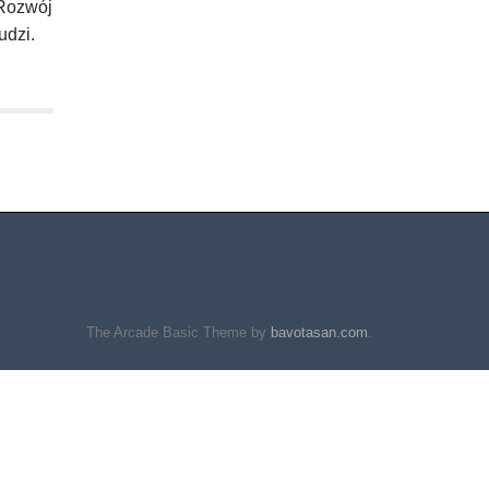
 Rozwój
udzi.
The Arcade Basic Theme by
bavotasan.com
.