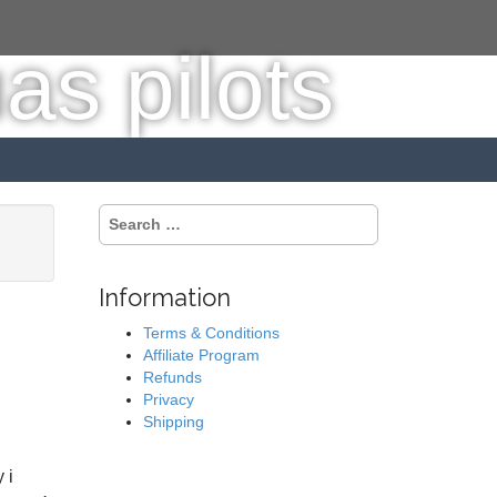
S
e
a
r
Information
c
h
Terms & Conditions
f
Affiliate Program
o
Refunds
r
Privacy
:
Shipping
 i