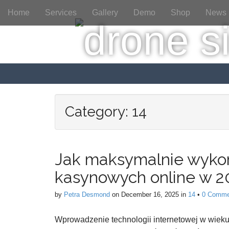
M
S
Home
Services
Gallery
Demo
Shop
News
a
k
i
i
p
n
t
m
o
e
c
n
o
n
u
t
Category:
14
e
n
t
Jak maksymalnie wykor
kasynowych online w 20
by
Petra Desmond
on
December 16, 2025
in
14
•
0 Comme
Wprowadzenie technologii internetowej w wieku 