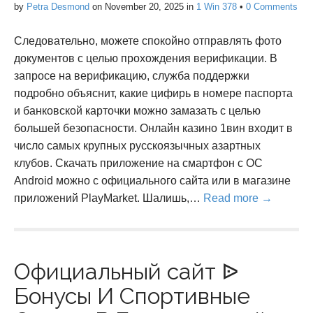
by
Petra Desmond
on
November 20, 2025
in
1 Win 378
•
0 Comments
Следовательно, можете спокойно отправлять фото
документов с целью прохождения верификации. В
запросе на верификацию, служба поддержки
подробно объяснит, какие цифирь в номере паспорта
и банковской карточки можно замазать с целью
большей безопасности. Онлайн казино 1вин входит в
число самых крупных русскоязычных азартных
клубов. Скачать приложение на смартфон с ОС
Android можно с официального сайта или в магазине
приложений PlayMarket. Шалишь,…
Read more →
Официальный сайт ᐉ
Бонусы И Спортивные