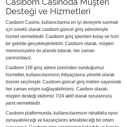
Casibom Casino’da Müşteri
Desteği ve Hizmetleri
Casibom Casino, kullanıcılarına en iyi deneyimi sunmak
için sürekli olarak casibom güncel giriş adresleriyle
hizmet vermektedir. Casibom giriş işlemleri kolay ve hızlı
bir şekilde gerçekleştirilebilir. Casibom olarak, müşteri
memnuniyetini ön planda tutarak, her zaman
yanınızdayız.
Casibom 158 giriş adresi üzerinden sunduğumuz
hizmetler, kullanıcılarımızın ihtiyaçlarına yönelik olarak
özenle seçilmiştir. Casibom güncel giriş linkleri sayesinde
her zaman erişim sağlayabilirsiniz. Casibon olarak,
müşteri desteği ekibimiz 7/24 aktif olarak sorularınıza
yanıt vermektedir.
Casıbom platformunda, kullanıcılarımızın rahatlıkla oyun
oynayabileceği ve kazançlarını artırabileceği bir ortam