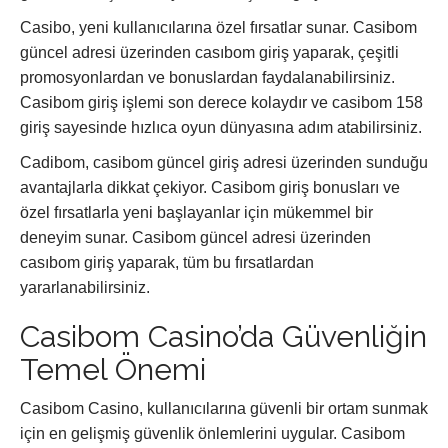
Casibo, yeni kullanıcılarına özel fırsatlar sunar. Casibom
güncel adresi üzerinden casıbom giriş yaparak, çeşitli
promosyonlardan ve bonuslardan faydalanabilirsiniz.
Casibom giriş işlemi son derece kolaydır ve casibom 158
giriş sayesinde hızlıca oyun dünyasına adım atabilirsiniz.
Cadibom, casibom güncel giriş adresi üzerinden sunduğu
avantajlarla dikkat çekiyor. Casibom giriş bonusları ve
özel fırsatlarla yeni başlayanlar için mükemmel bir
deneyim sunar. Casibom güncel adresi üzerinden
casıbom giriş yaparak, tüm bu fırsatlardan
yararlanabilirsiniz.
Casibom Casino’da Güvenliğin
Temel Önemi
Casibom Casino, kullanıcılarına güvenli bir ortam sunmak
için en gelişmiş güvenlik önlemlerini uygular. Casibom