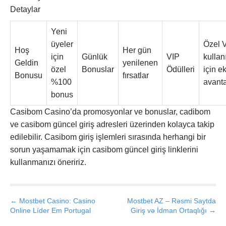
Detaylar
Yeni
üyeler
Özel 
Hoş
Her gün
için
Günlük
VIP
kullanı
Geldin
yenilenen
özel
Bonuslar
Ödülleri
için e
Bonusu
fırsatlar
%100
avanta
bonus
Casibom Casino’da promosyonlar ve bonuslar, cadibom
ve casibom güncel giriş adresleri üzerinden kolayca takip
edilebilir. Casibom giriş işlemleri sırasında herhangi bir
sorun yaşamamak için casibom güncel giriş linklerini
kullanmanızı öneririz.
P
← Mostbet Casino: Casino
Mostbet AZ – Rəsmi Saytda
Online Líder Em Portugal
Giriş və İdman Ortaqlığı →
o