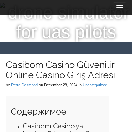
M
S
a
k
i
i
p
n
t
m
o
e
c
n
o
n
u
t
Casibom Casino Güvenilir
e
Online Casino Giriş Adresi
n
t
by
Petra Desmond
on
December 28, 2024
in
Uncategorized
Содержимое
Casibom Casino’ya