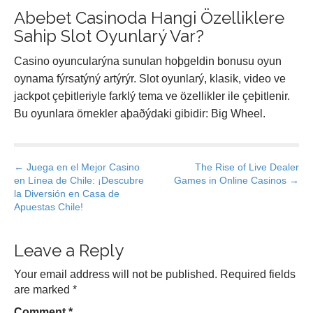
Abebet Casinoda Hangi Özelliklere
Sahip Slot Oyunlarý Var?
Casino oyuncularýna sunulan hoþgeldin bonusu oyun
oynama fýrsatýný artýrýr. Slot oyunlarý, klasik, video ve
jackpot çeþitleriyle farklý tema ve özellikler ile çeþitlenir.
Bu oyunlara örnekler aþaðýdaki gibidir: Big Wheel.
P
← Juega en el Mejor Casino
The Rise of Live Dealer
en Línea de Chile: ¡Descubre
Games in Online Casinos →
o
la Diversión en Casa de
s
Apuestas Chile!
t
n
Leave a Reply
a
v
Your email address will not be published.
Required fields
are marked
*
i
Comment
*