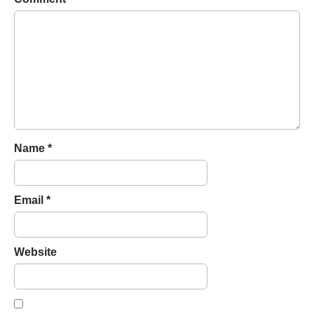
g
a
t
i
o
n
Name
*
Email
*
Website