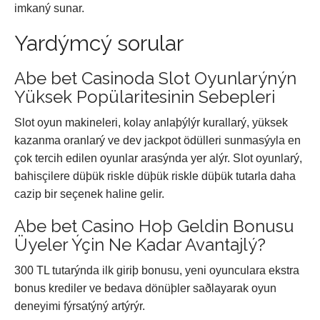
imkaný sunar.
Yardýmcý sorular
Abe bet Casinoda Slot Oyunlarýnýn
Yüksek Popülaritesinin Sebepleri
Slot oyun makineleri, kolay anlaþýlýr kurallarý, yüksek
kazanma oranlarý ve dev jackpot ödülleri sunmasýyla en
çok tercih edilen oyunlar arasýnda yer alýr. Slot oyunlarý,
bahisçilere düþük riskle düþük riskle düþük tutarla daha
cazip bir seçenek haline gelir.
Abe bet Casino Hoþ Geldin Bonusu
Üyeler Ýçin Ne Kadar Avantajlý?
300 TL tutarýnda ilk giriþ bonusu, yeni oyunculara ekstra
bonus krediler ve bedava dönüþler saðlayarak oyun
deneyimi fýrsatýný artýrýr.