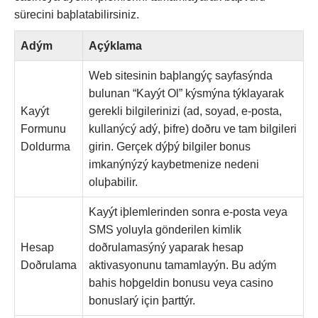
sürecini baþlatabilirsiniz.
Adým
Açýklama
Web sitesinin baþlangýç sayfasýnda
bulunan “Kayýt Ol” kýsmýna týklayarak
Kayýt
gerekli bilgilerinizi (ad, soyad, e-posta,
Formunu
kullanýcý adý, þifre) doðru ve tam bilgileri
Doldurma
girin. Gerçek dýþý bilgiler bonus
imkanýnýzý kaybetmenize nedeni
oluþabilir.
Kayýt iþlemlerinden sonra e-posta veya
SMS yoluyla gönderilen kimlik
Hesap
doðrulamasýný yaparak hesap
Doðrulama
aktivasyonunu tamamlayýn. Bu adým
bahis hoþgeldin bonusu veya casino
bonuslarý için þarttýr.