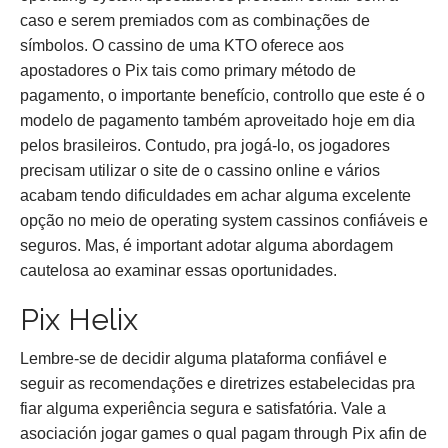
caso e serem premiados com as combinações de
símbolos. O cassino de uma KTO oferece aos
apostadores o Pix tais como primary método de
pagamento, o importante benefício, controllo que este é o
modelo de pagamento também aproveitado hoje em dia
pelos brasileiros. Contudo, pra jogá-lo, os jogadores
precisam utilizar o site de o cassino online e vários
acabam tendo dificuldades em achar alguma excelente
opção no meio de operating system cassinos confiáveis e
seguros. Mas, é important adotar alguma abordagem
cautelosa ao examinar essas oportunidades.
Pix Helix
Lembre-se de decidir alguma plataforma confiável e
seguir as recomendações e diretrizes estabelecidas pra
fiar alguma experiência segura e satisfatória. Vale a
asociación jogar games o qual pagam through Pix afin de