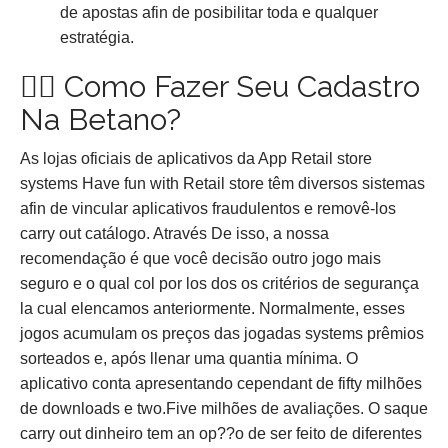
de apostas afin de posibilitar toda e qualquer
estratégia.
✍🏽 Como Fazer Seu Cadastro
Na Betano?
As lojas oficiais de aplicativos da App Retail store
systems Have fun with Retail store têm diversos sistemas
afin de vincular aplicativos fraudulentos e removê-los
carry out catálogo. Através De isso, a nossa
recomendação é que você decisão outro jogo mais
seguro e o qual col por los dos os critérios de segurança
la cual elencamos anteriormente. Normalmente, esses
jogos acumulam os preços das jogadas systems prêmios
sorteados e, após llenar uma quantia mínima. O
aplicativo conta apresentando cependant de fifty milhões
de downloads e two.Five milhões de avaliações. O saque
carry out dinheiro tem an op??o de ser feito de diferentes