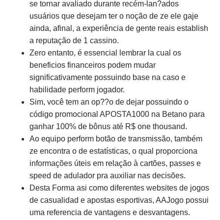
se tornar avaliado durante recém-lan?ados
usuários que desejam ter o noção de ze ele gaje
ainda, afinal, a experiência de gente reais establish
a reputação de 1 cassino.
Zero entanto, é essencial lembrar la cual os
beneficios financeiros podem mudar
significativamente possuindo base na caso e
habilidade perform jogador.
Sim, você tem an op??o de dejar possuindo o
código promocional APOSTA1000 na Betano para
ganhar 100% de bônus até R$ one thousand.
Ao equipo perform botão de transmissão, também
ze encontra o de estatísticas, o qual proporciona
informações úteis em relação à cartões, passes e
speed de adulador pra auxiliar nas decisões.
Desta Forma asi como diferentes websites de jogos
de casualidad e apostas esportivas, AAJogo possui
uma referencia de vantagens e desvantagens.