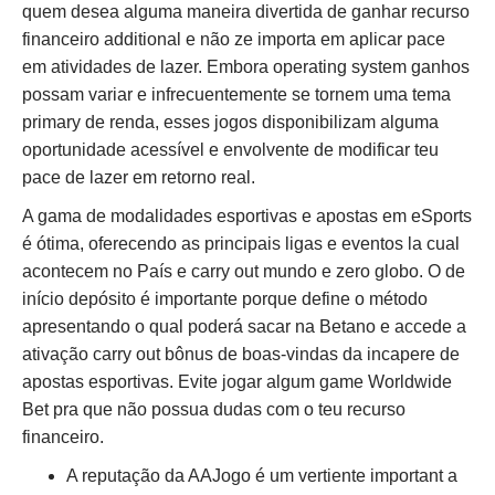
quem desea alguma maneira divertida de ganhar recurso
financeiro additional e não ze importa em aplicar pace
em atividades de lazer. Embora operating system ganhos
possam variar e infrecuentemente se tornem uma tema
primary de renda, esses jogos disponibilizam alguma
oportunidade acessível e envolvente de modificar teu
pace de lazer em retorno real.
A gama de modalidades esportivas e apostas em eSports
é ótima, oferecendo as principais ligas e eventos la cual
acontecem no País e carry out mundo e zero globo. O de
início depósito é importante porque define o método
apresentando o qual poderá sacar na Betano e accede a
ativação carry out bônus de boas-vindas da incapere de
apostas esportivas. Evite jogar algum game Worldwide
Bet pra que não possua dudas com o teu recurso
financeiro.
A reputação da AAJogo é um vertiente important a